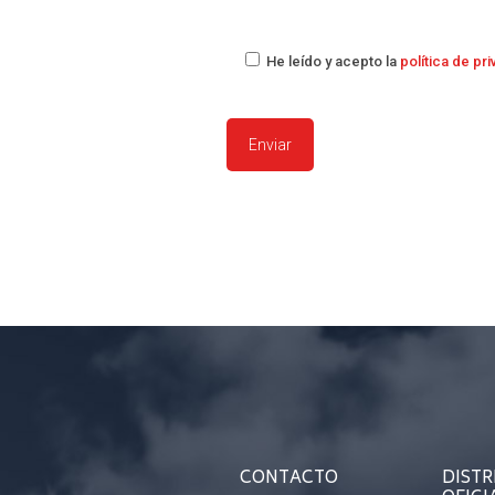
He leído y acepto la
política de pr
CONTACTO
DISTR