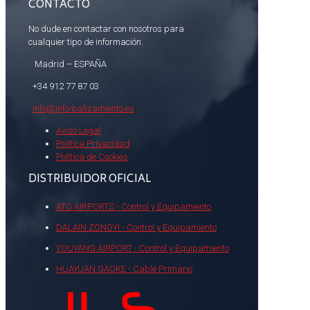
CONTACTO
No dude en contactar con nosotros para
cualquier tipo de información.
Madrid – ESPAÑA
+34 912 77 87 03
info@info-balizamiento.es
Aviso Legal
Política Privacidad
Política de Cookies
DISTRIBUIDOR OFICIAL
ATG AIRPORTS - Control y Equipamiento
DALAIN ZONGYI - Control y Equipamiento
YOUYANG AIRPORT - Control y Equipamiento
HUAYUAN GAOKE - Cable Primario