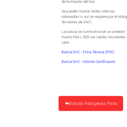
de formación del haz.
Se pueden montar lentes internas
coloreadas si así se requiere por el códig
de colores de OACI.
La baliza se suministra con un conector
macho FAA L-823 con cables resistentes 
calor.
Baliza EHC - Ficha Técnica (PDF)
Baliza EHC - Informe Certificación
Balizas Halógenas Pista