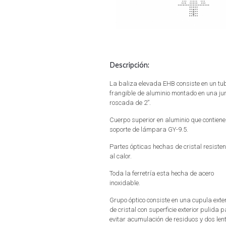
Descripción:
La baliza elevada EHB consiste en un tu
frangible de aluminio montado en una ju
roscada de 2”.
Cuerpo superior en aluminio que contiene 
soporte de lámpara GY-9.5.
Partes ópticas hechas de cristal resisten
al calor.
Toda la ferretría esta hecha de acero
inoxidable.
Grupo óptico consiste en una cupula exter
de cristal con superficie exterior pulida 
evitar acumulación de residuos y dos len