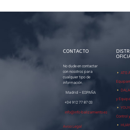
CONTACTO
DISTR
OFICI
No dude en contactar
con nosotros para
ATG A
cualquier tipo de
Equipam
información.
DALAI
Madrid – ESPAÑA
y Equip
+34 912 77 87 03
YOUY
info@info-balizamiento.es
Control 
HUAY
Aviso Legal