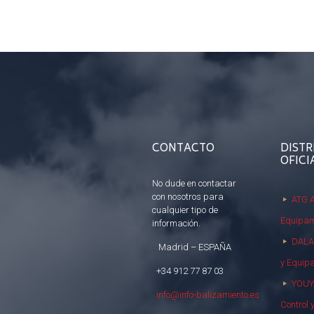
CONTACTO
DISTR
OFICI
No dude en contactar
con nosotros para
ATG A
cualquier tipo de
Equipam
información.
DALAI
Madrid – ESPAÑA
y Equip
+34 912 77 87 03
YOUY
info@info-balizamiento.es
Control 