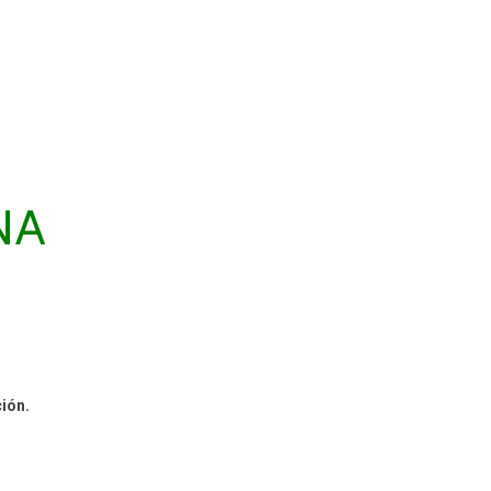
ENA
ión.