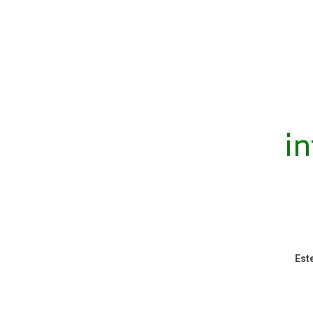
in
Est