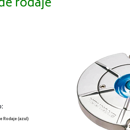
 de rodaje
o:
e Rodaje (azul)